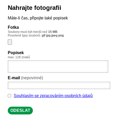
Nahrajte fotografii
Přejít k hlavnímu obsahu
Máte-li čas, připojte také popisek
Fotka
Soubory musí být menší než
15 MB
.
Povolené typy souborů:
gif jpg jpeg png
.
Popisek
max. 128 znaků
E-mail
(nepovinné)
Souhlas se zpracováním osobních údajů
Souhlasím se zpracováním osobních údajů