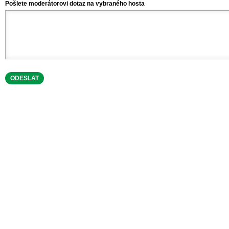
Přejít k hlavnímu obsahu
Pošlete moderátorovi dotaz na vybraného hosta